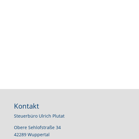
Erstellen von Lohn- und
Gehaltsabrechnungen
Beitragsnachweise an
Sozialversicherungsträger
Lohnsteueranmeldungen
An- und Abmeldungen bei den
Sozialversicherungsträgern
Mithilfe bei LVA-/BfA-Prüfungen
Mithilfe bei Lohnsteuerprüfungen
Kontakt
Steuerbüro Ulrich Plutat
Obere Sehlofstraße 34
42289 Wuppertal