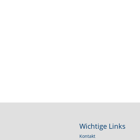
Erstellen der komple
Laufende Ermittlung 
Überprüfung der Steu
Offene Posten Buchf
Erstellen von Auswert
Umsatzsteuer-Voranm
Erfassen und Berechn
Wichtige Links
Kontakt